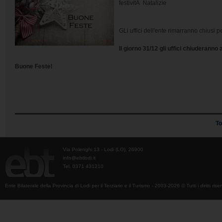
festivitÃ Natalizie
GLi uffici dell'ente rimarranno chiusi pe
Il giorno 31/12 gli uffici chiuderanno 
Buone Feste!
To
Via Polenghi 13 - Lodi (LO), 26900
info@ebtlodi.it
Tel. 0371 431210
Ente Bilaterale della Provincia di Lodi per il Terziario e il Turismo - 2003-2026 © Tutti i diritti riser