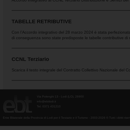
Accordo integrativo al CCNL Terziario Distribuzione e Servizi de
TABELLE RETRIBUTIVE
Con l’Accordo integrativo del 28 marzo 2024 è stata perfezionata l
di conseguenza sono state predisposte le tabelle contributive di r
CCNL Terziario
Scarica il testo integrale del Contratto Collettivo Nazionale del
Via Polenghi 13 - Lodi (LO), 26900
info@ebtlodi.it
Tel. 0371 431210
Ente Bilaterale della Provincia di Lodi per il Terziario e il Turismo - 2003-2026 © Tutti i diritti riser